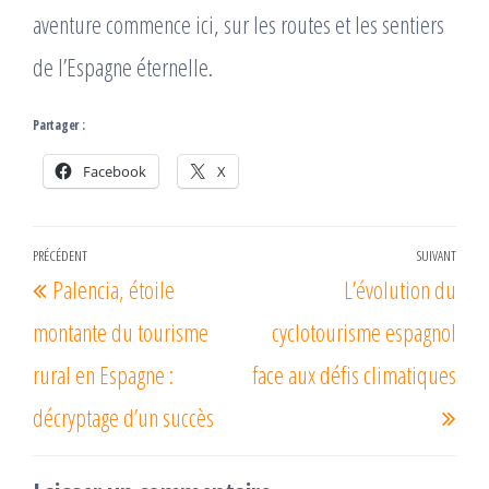
aventure commence ici, sur les routes et les sentiers
de l’Espagne éternelle.
Partager :
Facebook
X
Navigation
PRÉCÉDENT
SUIVANT
Article
Arti
Palencia, étoile
L’évolution du
de
précédent
suiv
l’article
montante du tourisme
cyclotourisme espagnol
rural en Espagne :
face aux défis climatiques
décryptage d’un succès