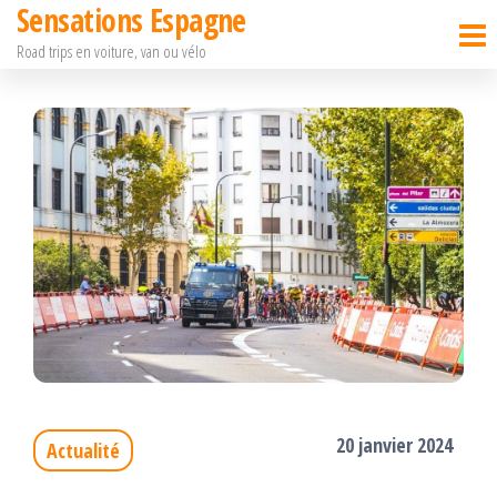
Sensations Espagne
Passer
Road trips en voiture, van ou vélo
ce
contenu
20 janvier 2024
Actualité