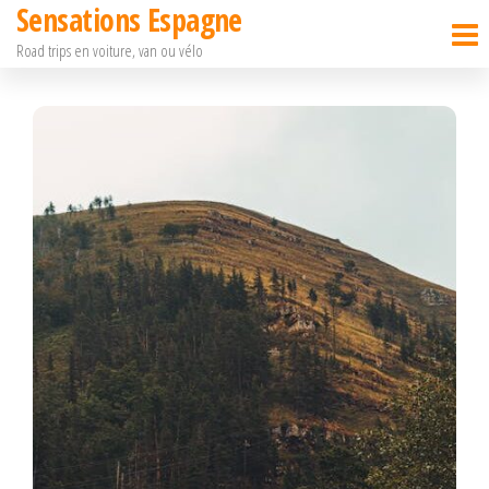
Sensations Espagne
Passer
Road trips en voiture, van ou vélo
ce
contenu