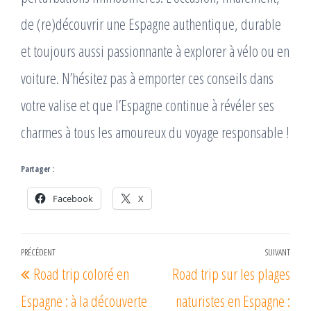
de (re)découvrir une Espagne authentique, durable
et toujours aussi passionnante à explorer à vélo ou en
voiture. N’hésitez pas à emporter ces conseils dans
votre valise et que l’Espagne continue à révéler ses
charmes à tous les amoureux du voyage responsable !
Partager :
Facebook
X
Navigation
PRÉCÉDENT
SUIVANT
Article
Arti
Road trip coloré en
Road trip sur les plages
de
précédent
suiv
l’article
Espagne : à la découverte
naturistes en Espagne :