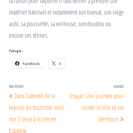
la raison pour laquelle il faut veiller à prendre son
matériel habituel et notamment son transat, son siège
auto, sa poussette, sa veilleuse, son doudou ou
encore ses tétines.
Partager :
Facebook
X
Navigation
PRÉCÉDENT
SUIVANT
Article
Arti
Dans l’attente de la
Iznajar: Une journée pour
de
précédent
suiv
l’article
reprise du tourisme, voici
visiter la ville et ses
nos 3 lieux à visiter en
alentours
Espagne