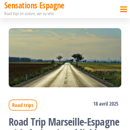
Sensations Espagne
Passer
Road trips en voiture, van ou vélo
ce
contenu
18 avril 2025
Road trips
Road Trip Marseille-Espagne