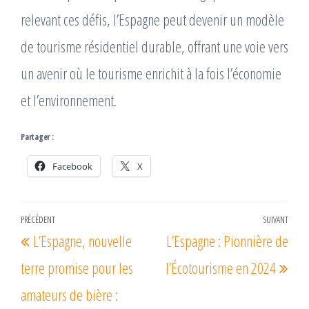
relevant ces défis, l’Espagne peut devenir un modèle
de tourisme résidentiel durable, offrant une voie vers
un avenir où le tourisme enrichit à la fois l’économie
et l’environnement.
Partager :
Facebook
X
Navigation
PRÉCÉDENT
SUIVANT
Article
Arti
L’Espagne, nouvelle
L’Espagne : Pionnière de
de
précédent
suiv
l’article
terre promise pour les
l’Écotourisme en 2024
amateurs de bière :