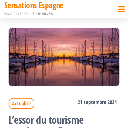
Sensations Espagne
Passer
Road trips en voiture, van ou vélo
ce
contenu
21 septembre 2024
Actualité
L’essor du tourisme