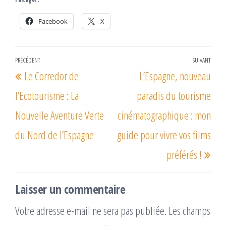
Facebook
X
Navigation
PRÉCÉDENT
SUIVANT
Article
Arti
Le Corredor de
L’Espagne, nouveau
de
précédent
suiv
l’article
l’Ecotourisme : La
paradis du tourisme
Nouvelle Aventure Verte
cinématographique : mon
du Nord de l’Espagne
guide pour vivre vos films
préférés !
Laisser un commentaire
Votre adresse e-mail ne sera pas publiée.
Les champs