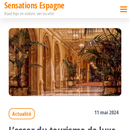
Sensations Espagne
Passer
Road trips en voiture, van ou vélo
ce
contenu
11 mai 2024
Actualité