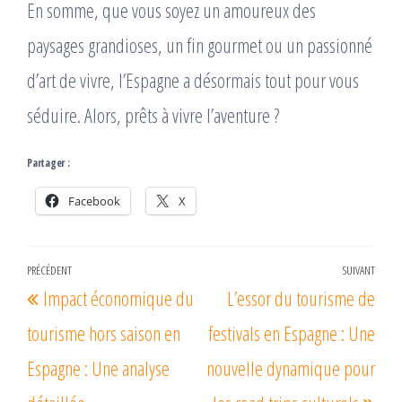
En somme, que vous soyez un amoureux des
paysages grandioses, un fin gourmet ou un passionné
d’art de vivre, l’Espagne a désormais tout pour vous
séduire. Alors, prêts à vivre l’aventure ?
Partager :
Facebook
X
Navigation
PRÉCÉDENT
SUIVANT
Article
Arti
Impact économique du
L’essor du tourisme de
de
précédent
suiv
l’article
tourisme hors saison en
festivals en Espagne : Une
Espagne : Une analyse
nouvelle dynamique pour