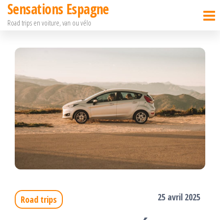
Sensations Espagne
Passer
Road trips en voiture, van ou vélo
ce
contenu
25 avril 2025
Road trips