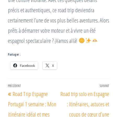
précis et authentiques, ce road trip deviendra
certainement l’une de vos plus belles aventures. Alors
prêts à démarrer votre moteur et à vivre un été
espagnol spectaculaire ? ¡Vamos allá!
Partager :
Facebook
X
Navigation
PRÉCÉDENT
SUIVANT
Article
Arti
Road Trip Espagne
Road trip solo en Espagne
de
précédent
suiv
l’article
Portugal 1 semaine : Mon
: Itinéraires, astuces et
itinéraire idéal et mes
coups de cœur d’une