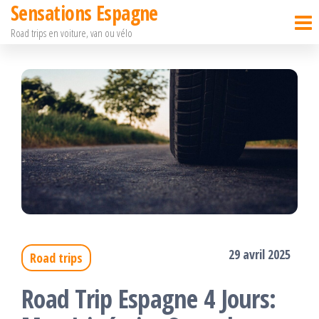
Sensations Espagne
Passer
Road trips en voiture, van ou vélo
ce
contenu
29 avril 2025
Road trips
Road Trip Espagne 4 Jours: