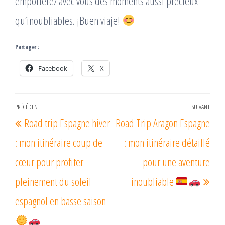
emporterez avec vous des moments aussi précieux
qu’inoubliables. ¡Buen viaje!
Partager :
Facebook
X
Navigation
PRÉCÉDENT
SUIVANT
Article
Arti
Road trip Espagne hiver
Road Trip Aragon Espagne
de
précédent
suiv
l’article
: mon itinéraire coup de
: mon itinéraire détaillé
cœur pour profiter
pour une aventure
pleinement du soleil
inoubliable
espagnol en basse saison