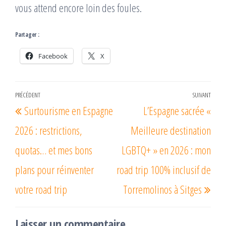
vous attend encore loin des foules.
Partager :
Facebook
X
Navigation
PRÉCÉDENT
SUIVANT
Article
Arti
Surtourisme en Espagne
L’Espagne sacrée «
de
précédent
suiv
l’article
2026 : restrictions,
Meilleure destination
quotas… et mes bons
LGBTQ+ » en 2026 : mon
plans pour réinventer
road trip 100% inclusif de
votre road trip
Torremolinos à Sitges
Laisser un commentaire