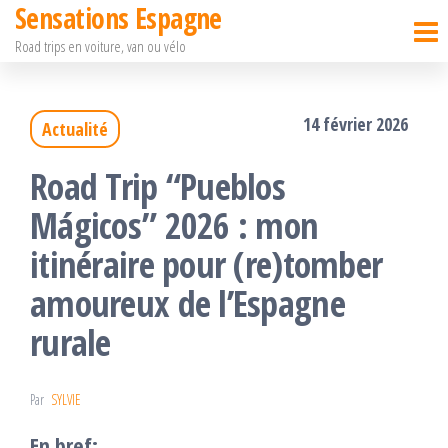
Sensations Espagne
Passer
Road trips en voiture, van ou vélo
ce
contenu
14 février 2026
Actualité
Road Trip “Pueblos
Mágicos” 2026 : mon
itinéraire pour (re)tomber
amoureux de l’Espagne
rurale
Par
SYLVIE
En bref: